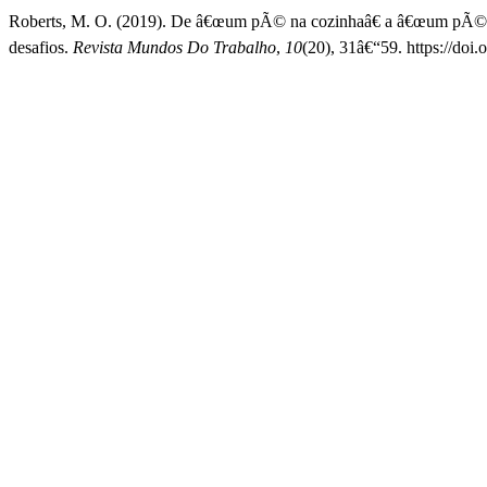
Roberts, M. O. (2019). De â€œum pÃ© na cozinhaâ€ a â€œum pÃ© na
desafios.
Revista Mundos Do Trabalho
,
10
(20), 31â€“59. https://do