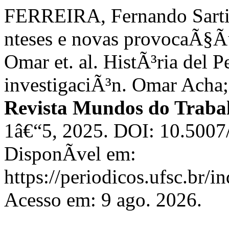
FERREIRA, Fernando Sarti.
nteses e novas provocaÃ§Ã
Omar et. al. HistÃ³ria del 
investigaciÃ³n. Omar Acha;
Revista Mundos do Traba
1â€“5, 2025. DOI: 10.500
DisponÃ­vel em:
https://periodicos.ufsc.br/
Acesso em: 9 ago. 2026.