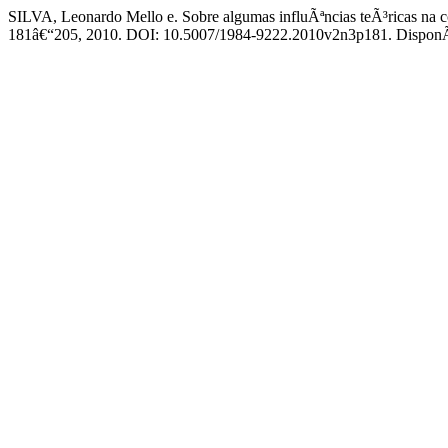
SILVA, Leonardo Mello e. Sobre algumas influÃªncias teÃ³ricas na co
181â€“205, 2010. DOI: 10.5007/1984-9222.2010v2n3p181. DisponÃ­ve