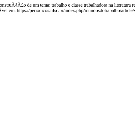
nstruÃ§Ã£o de um tema: trabalho e classe trabalhadora na literatura r
l em: https://periodicos.ufsc.br/index.php/mundosdotrabalho/articl