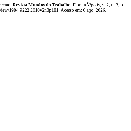
ecente.
Revista Mundos do Trabalho
, FlorianÃ³polis, v. 2, n. 3, p.
e/view/1984-9222.2010v2n3p181. Acesso em: 6 ago. 2026.