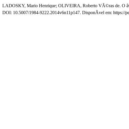
LADOSKY, Mario Henrique; OLIVEIRA, Roberto VÃ©ras de. O â€œnov
DOI: 10.5007/1984-9222.2014v6n11p147. DisponÃ­vel em: https://pe