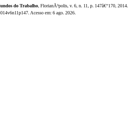
Mundos do Trabalho
, FlorianÃ³polis, v. 6, n. 11, p. 147â€“170, 2014.
.2014v6n11p147. Acesso em: 6 ago. 2026.