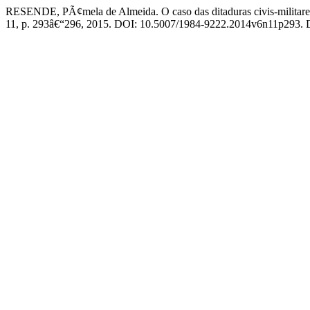
RESENDE, PÃ¢mela de Almeida. O caso das ditaduras civis-militares
11, p. 293â€“296, 2015. DOI: 10.5007/1984-9222.2014v6n11p293. Dis