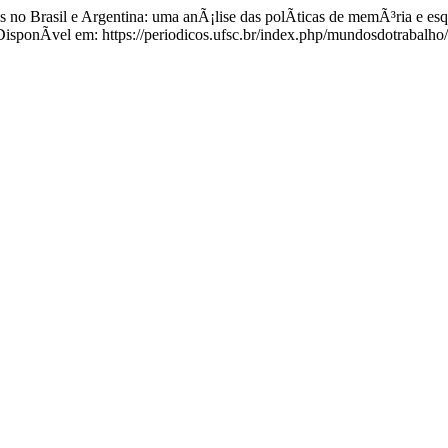
 no Brasil e Argentina: uma anÃ¡lise das polÃ­ticas de memÃ³ria e es
ponÃ­vel em: https://periodicos.ufsc.br/index.php/mundosdotrabalho