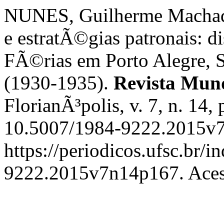
NUNES, Guilherme Machad
e estratÃ©gias patronais: d
FÃ©rias em Porto Alegre, S
(1930-1935).
Revista Mun
FlorianÃ³polis, v. 7, n. 14
10.5007/1984-9222.2015v7
https://periodicos.ufsc.br/
9222.2015v7n14p167. Acess