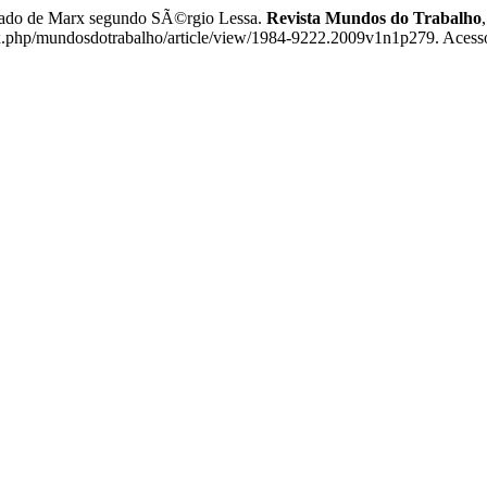
riado de Marx segundo SÃ©rgio Lessa.
Revista Mundos do Trabalho
ex.php/mundosdotrabalho/article/view/1984-9222.2009v1n1p279. Acess