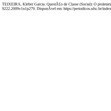
TEIXEIRA, Kleber Garcia. QuestÃ£o de Classe (Social): O proleta
9222.2009v1n1p279. DisponÃ­vel em: https://periodicos.ufsc.br/ind