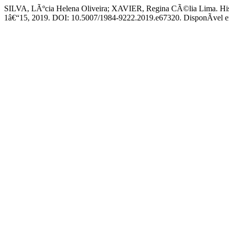
SILVA, LÃºcia Helena Oliveira; XAVIER, Regina CÃ©lia Lima. Histor
1â€“15, 2019. DOI: 10.5007/1984-9222.2019.e67320. DisponÃ­vel em: