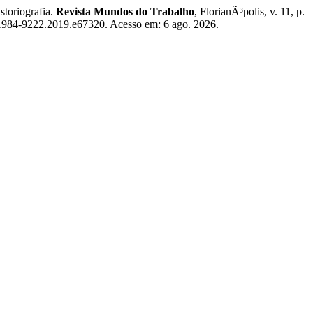
toriografia.
Revista Mundos do Trabalho
, FlorianÃ³polis, v. 11, p.
/1984-9222.2019.e67320. Acesso em: 6 ago. 2026.