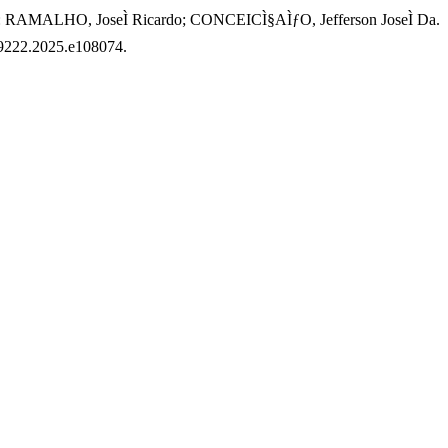
o: RAMALHO, JoseÌ Ricardo; CONCEICÌ§AÌƒO, Jefferson JoseÌ Da.
4-9222.2025.e108074.