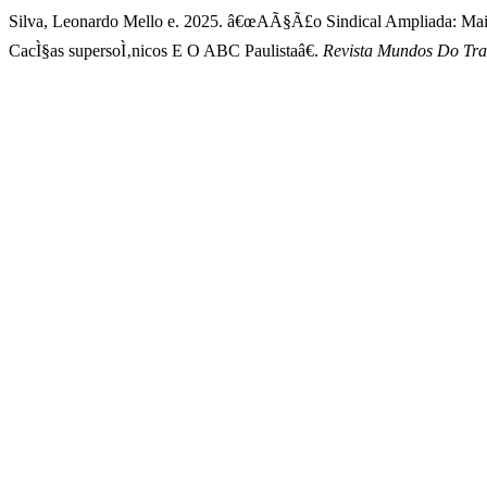
Silva, Leonardo Mello e. 2025. â€œAÃ§Ã£o Sindical Ampliada: Ma
CacÌ§as supersoÌ‚nicos E O ABC Paulistaâ€.
Revista Mundos Do Tr