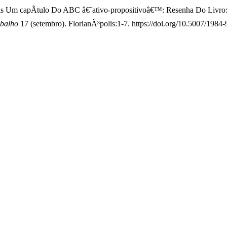
is Um capÃ­tulo Do ABC â€˜ativo-propositivoâ€™: Resenha Do Livr
abalho
17 (setembro). FlorianÃ³polis:1-7. https://doi.org/10.5007/198