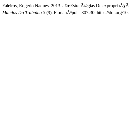
Faleiros, Rogerio Naques. 2013. â€œEstratÃ©gias De expropriaÃ§Ã£
Mundos Do Trabalho
5 (9). FlorianÃ³polis:307-30. https://doi.org