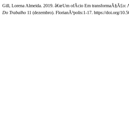
Gill, Lorena Almeida. 2019. â€œUm ofÃ­cio Em transformaÃ§Ã£o: A 
Do Trabalho
11 (dezembro). FlorianÃ³polis:1-17. https://doi.org/10