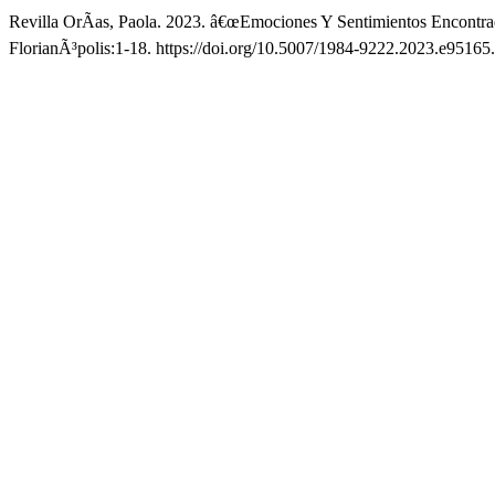
Revilla OrÃ­as, Paola. 2023. â€œEmociones Y Sentimientos Encontrado
FlorianÃ³polis:1-18. https://doi.org/10.5007/1984-9222.2023.e95165.