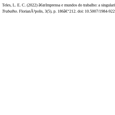
Teles, L. E. C. (2022) â€œImprensa e mundos do trabalho: a singula
Trabalho
. FlorianÃ³polis, 3(5), p. 186â€“212. doi: 10.5007/1984-9