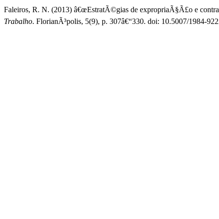
Faleiros, R. N. (2013) â€œEstratÃ©gias de expropriaÃ§Ã£o e contrato
Trabalho
. FlorianÃ³polis, 5(9), p. 307â€“330. doi: 10.5007/1984-9