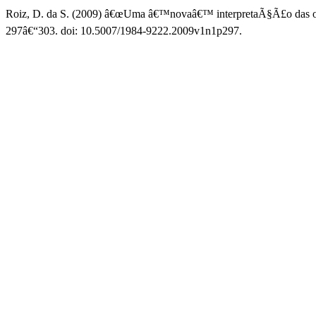
Roiz, D. da S. (2009) â€œUma â€™novaâ€™ interpretaÃ§Ã£o das ori
297â€“303. doi: 10.5007/1984-9222.2009v1n1p297.