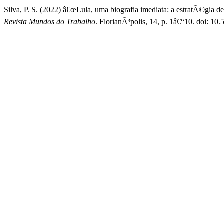
Silva, P. S. (2022) â€œLula, uma biografia imediata: a estratÃ©gia de
Revista Mundos do Trabalho
. FlorianÃ³polis, 14, p. 1â€“10. doi: 1