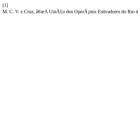
[1]
M. C. V. e Cruz, â€œA UniÃ£o dos OperÃ¡rios Estivadores do Rio de 