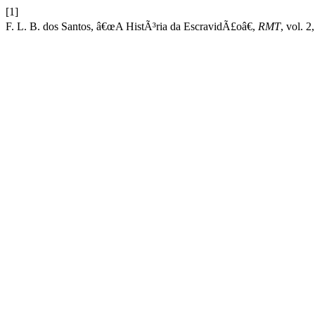
[1]
F. L. B. dos Santos, â€œA HistÃ³ria da EscravidÃ£oâ€,
RMT
, vol. 