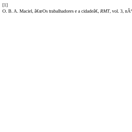
[1]
O. B. A. Maciel, â€œOs trabalhadores e a cidadeâ€,
RMT
, vol. 3, nÂ