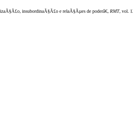
anizaÃ§Ã£o, insubordinaÃ§Ã£o e relaÃ§Ãµes de poderâ€,
RMT
, vol. 