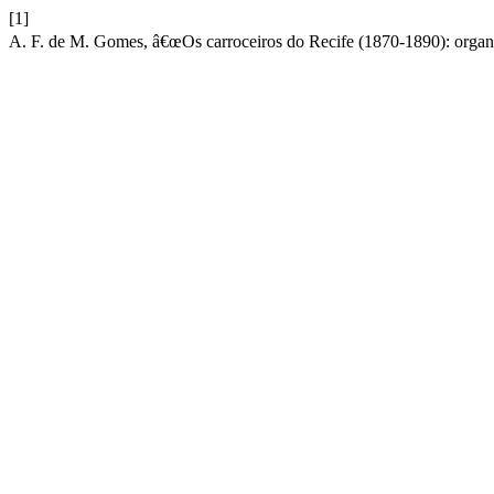
[1]
A. F. de M. Gomes, â€œOs carroceiros do Recife (1870-1890): org