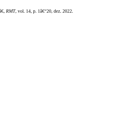
€,
RMT
, vol. 14, p. 1â€“20, dez. 2022.