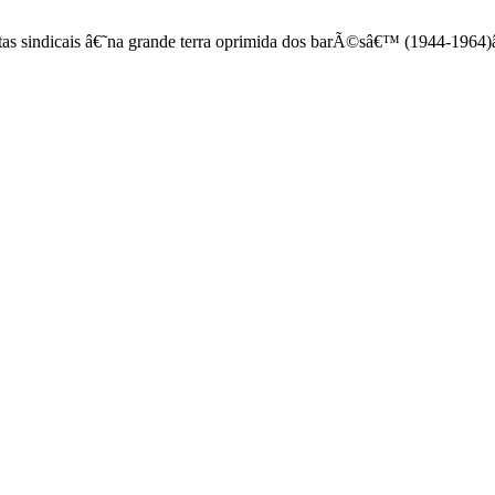
as sindicais â€˜na grande terra oprimida dos barÃ©sâ€™ (1944-1964)â