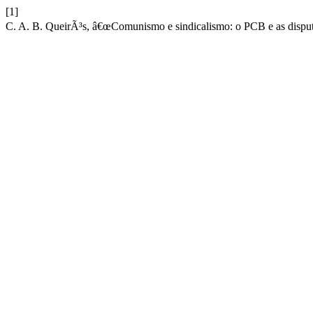
[1]
C. A. B. QueirÃ³s, â€œComunismo e sindicalismo: o PCB e as disput