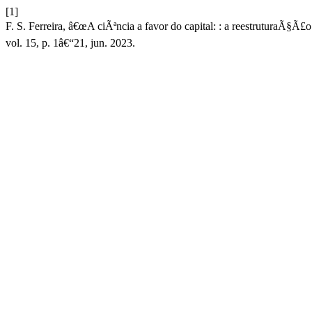
[1]
F. S. Ferreira, â€œA ciÃªncia a favor do capital: : a reestruturaÃ§Ã£
vol. 15, p. 1â€“21, jun. 2023.