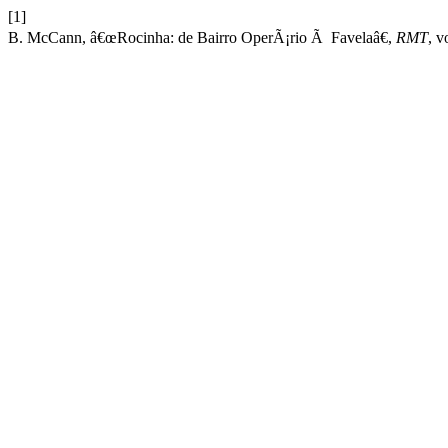
[1]
B. McCann, â€œRocinha: de Bairro OperÃ¡rio Ã Favelaâ€,
RMT
, v