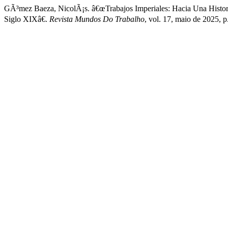
GÃ³mez Baeza, NicolÃ¡s. â€œTrabajos Imperiales: Hacia Una Histori
Siglo XIXâ€.
Revista Mundos Do Trabalho
, vol. 17, maio de 2025,