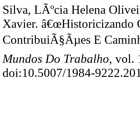
Silva, LÃºcia Helena Olive
Xavier. â€œHistoricizando 
ContribuiÃ§Ãµes E Caminho
Mundos Do Trabalho
, vol.
doi:10.5007/1984-9222.20