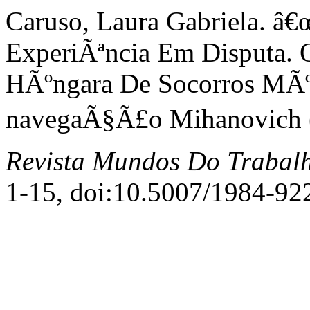
Caruso, Laura Gabriela. â
ExperiÃªncia Em Disputa. 
HÃºngara De Socorros MÃº
navegaÃ§Ã£o Mihanovich (B
Revista Mundos Do Trabal
1-15, doi:10.5007/1984-92