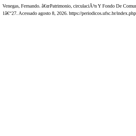
Venegas, Fernando. â€œPatrimonio, circulaciÃ³n Y Fondo De Comuni
1â€“27. Acessado agosto 8, 2026. https://periodicos.ufsc.br/index.p