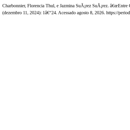
Charbonnier, Florencia Thul, e Jazmina SuÃ¡rez SuÃ¡rez. â€œEntre C
(dezembro 11, 2024): 1â€“24. Acessado agosto 8, 2026. https://perio