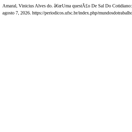
Amaral, Vinicius Alves do. â€œUma questÃ£o De Sal Do Cotidiano: L
agosto 7, 2026. https://periodicos.ufsc.br/index.php/mundosdotraba