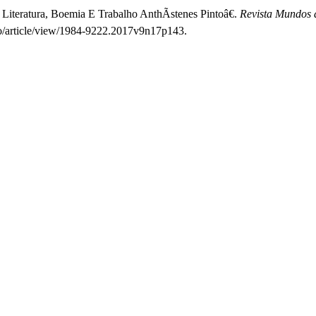
iteratura, Boemia E Trabalho AnthÃ­stenes Pintoâ€.
Revista Mundos 
lho/article/view/1984-9222.2017v9n17p143.