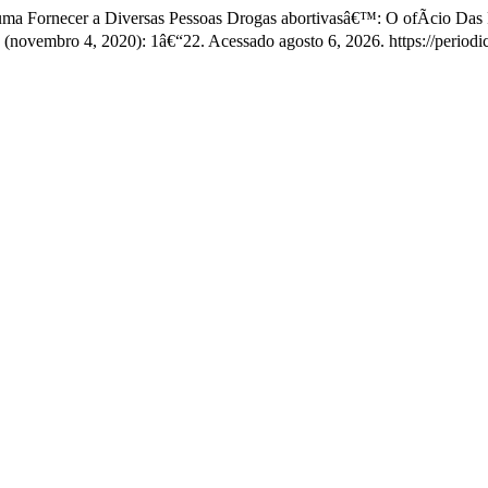
ma Fornecer a Diversas Pessoas Drogas abortivasâ€™: O ofÃ­cio Das Pa
(novembro 4, 2020): 1â€“22. Acessado agosto 6, 2026. https://periodi