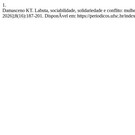
1.
Damasceno KT. Labuta, sociabilidade, solidariedade e conflito: mulh
2026];8(16):187-201. DisponÃ­vel em: https://periodicos.ufsc.br/i