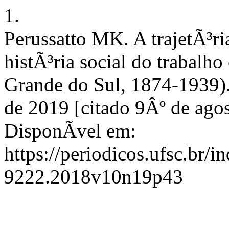
1.
Perussatto MK. A trajetÃ³ria
histÃ³ria social do trabalh
Grande do Sul, 1874-1939).
de 2019 [citado 9Âº de ago
DisponÃ­vel em:
https://periodicos.ufsc.br/
9222.2018v10n19p43