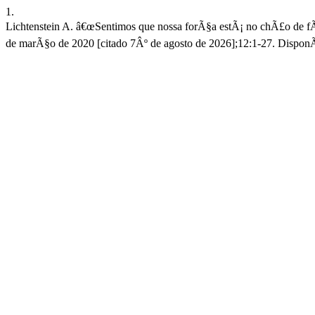
1.
Lichtenstein A. â€œSentimos que nossa forÃ§a estÃ¡ no chÃ£o de fÃ¡b
de marÃ§o de 2020 [citado 7Âº de agosto de 2026];12:1-27. DisponÃ­