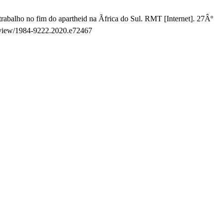
rabalho no fim do apartheid na Ãfrica do Sul. RMT [Internet]. 27Âº
le/view/1984-9222.2020.e72467