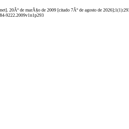
et]. 20Âº de marÃ§o de 2009 [citado 7Âº de agosto de 2026];1(1):29
/1984-9222.2009v1n1p293