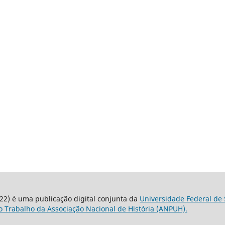
22) é uma publicação digital conjunta da
Universidade Federal de 
 Trabalho da Associação Nacional de História (ANPUH).