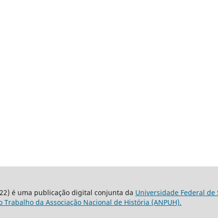
22) é uma publicação digital conjunta da
Universidade Federal de 
 Trabalho da Associação Nacional de História (ANPUH).