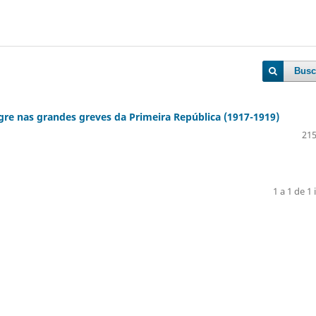
Busc
egre nas grandes greves da Primeira República (1917-1919)
215
1 a 1 de 1 