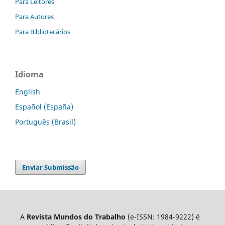
Para Leitores
Para Autores
Para Bibliotecários
Idioma
English
Español (España)
Português (Brasil)
Enviar Submissão
A
Revista Mundos do Trabalho
(e-ISSN: 1984-9222) é