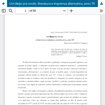
Um Beijo pra vocês: literatura e imprensa alternativa, anos 70