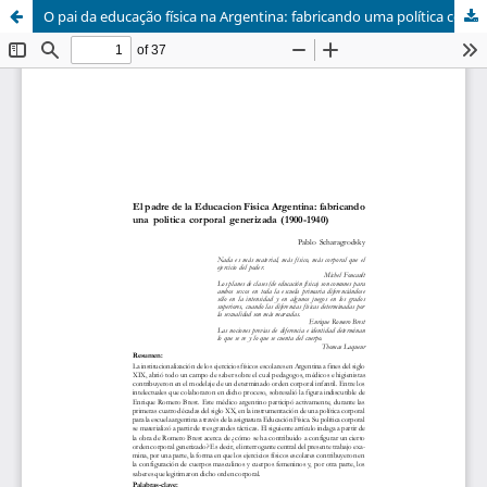
O pai da educação física na Argentina: fabricando uma política corporal