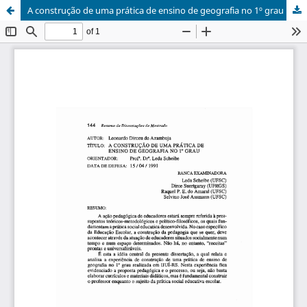
A construção de uma prática de ensino de geografia no 1º grau