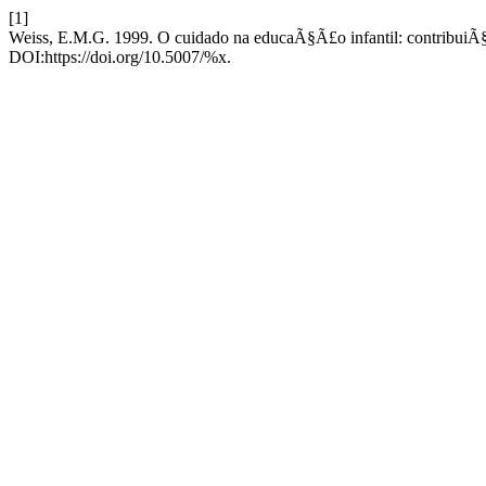
[1]
Weiss, E.M.G. 1999. O cuidado na educaÃ§Ã£o infantil: contribui
DOI:https://doi.org/10.5007/%x.