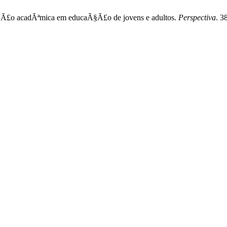
Ã§Ã£o acadÃªmica em educaÃ§Ã£o de jovens e adultos.
Perspectiva
. 3