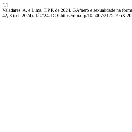
[1]
Valadares, A. e Lima, T.P.P. de 2024. GÃªnero e sexualidade na for
42, 3 (set. 2024), 1â€“24. DOI:https://doi.org/10.5007/2175-795X.2