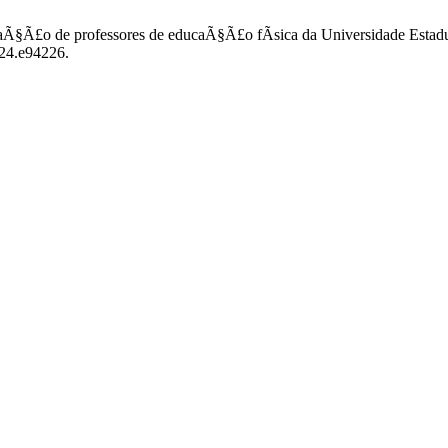
maÃ§Ã£o de professores de educaÃ§Ã£o fÃ­sica da Universidade Estadua
024.e94226.