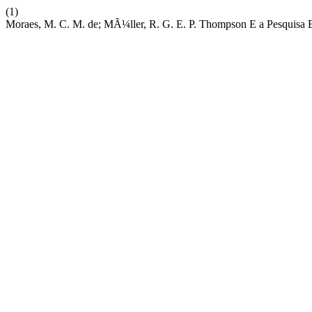
(1)
Moraes, M. C. M. de; MÃ¼ller, R. G. E. P. Thompson E a Pesquisa 