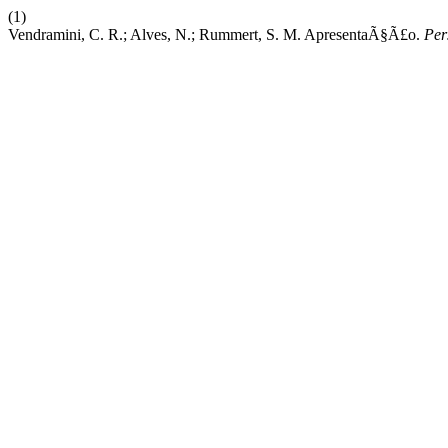
(1)
Vendramini, C. R.; Alves, N.; Rummert, S. M. ApresentaÃ§Ã£o.
Per