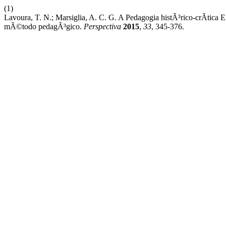
(1)
Lavoura, T. N.; Marsiglia, A. C. G. A Pedagogia histÃ³rico-crÃ­ti
mÃ©todo pedagÃ³gico.
Perspectiva
2015
,
33
, 345-376.