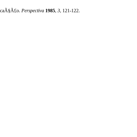
ducaÃ§Ã£o.
Perspectiva
1985
,
3
, 121-122.