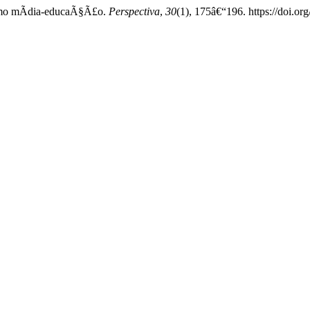
como mÃ­dia-educaÃ§Ã£o.
Perspectiva
,
30
(1), 175â€“196. https://doi.