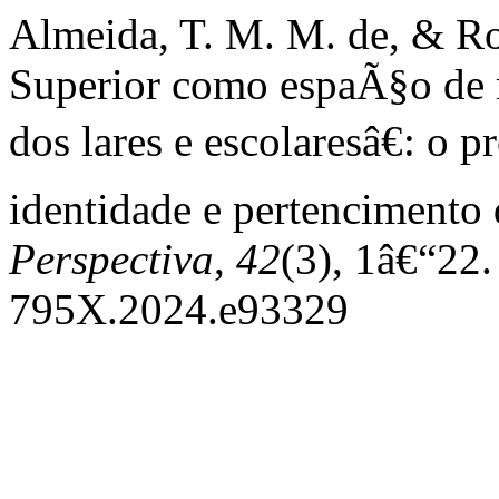
Almeida, T. M. M. de, & Ro
Superior como espaÃ§o de 
dos lares e escolaresâ€: o
identidade e pertencimento 
Perspectiva
,
42
(3), 1â€“22.
795X.2024.e93329