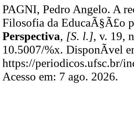
PAGNI, Pedro Angelo. A re
Filosofia da EducaÃ§Ã£o pr
Perspectiva
,
[S. l.]
, v. 19,
10.5007/%x. DisponÃ­vel e
https://periodicos.ufsc.br/i
Acesso em: 7 ago. 2026.